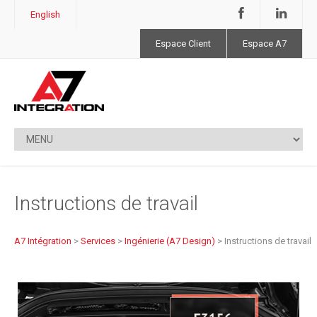
English
Espace Client
Espace A7
Instructions de travail
A7 Intégration
>
Services
>
Ingénierie (A7 Design)
>
Instructions de travail