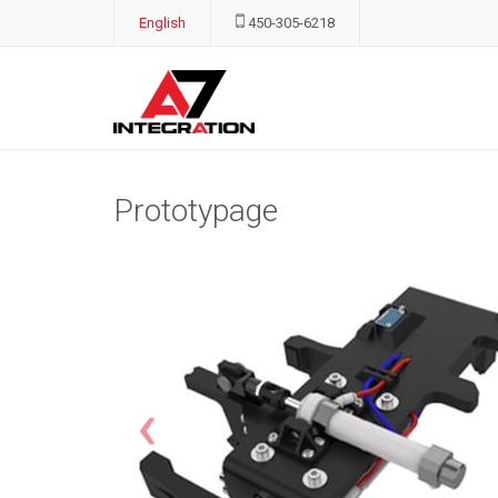
English
450-305-6218
Prototypage