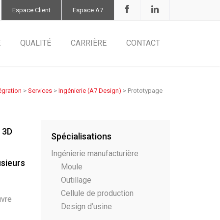
Espace Client
Espace A7
E
QUALITÉ
CARRIÈRE
CONTACT
égration
>
Services
>
Ingénierie (A7 Design)
>
Prototypage
 3D
Spécialisations
Ingénierie manufacturière
usieurs
Moule
Outillage
Cellule de production
uvre
Design d’usine