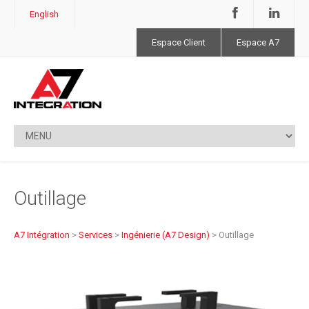
English
Espace Client
Espace A7
Outillage
A7 Intégration
>
Services
>
Ingénierie (A7 Design)
>
Outillage